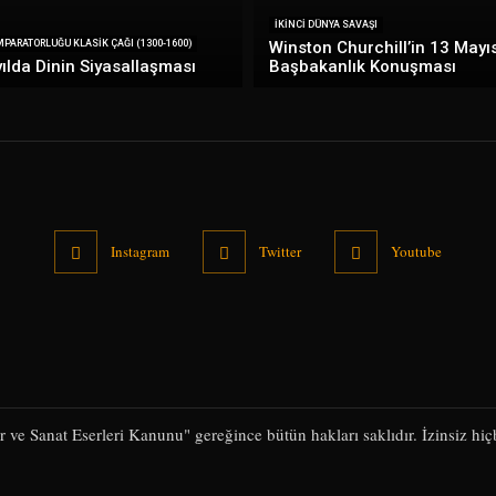
İKINCI DÜNYA SAVAŞI
PARATORLUĞU KLASIK ÇAĞI (1300-1600)
Winston Churchill’in 13 Mayı
ılda Dinin Siyasallaşması
Başbakanlık Konuşması
Instagram
Twitter
Youtube
kir ve Sanat Eserleri Kanunu" gereğince bütün hakları saklıdır. İzinsiz hi