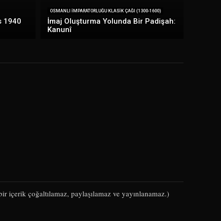
OSMANLI İMPARATORLUĞU KLASIK ÇAĞI (1300-1600)
s 1940
İmaj Oluşturma Yolunda Bir Padişah:
Kanunî
çbir içerik çoğaltılamaz, paylaşılamaz ve yayınlanamaz.)