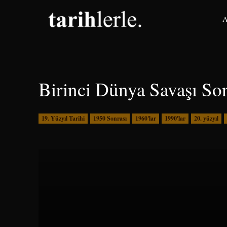
A
Birinci Dünya Savaşı Son
19. Yüzyıl Tarihi
1950 Sonrası
1960'lar
1990'lar
20. yüzyıl