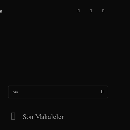
im
Ara
Son Makaleler