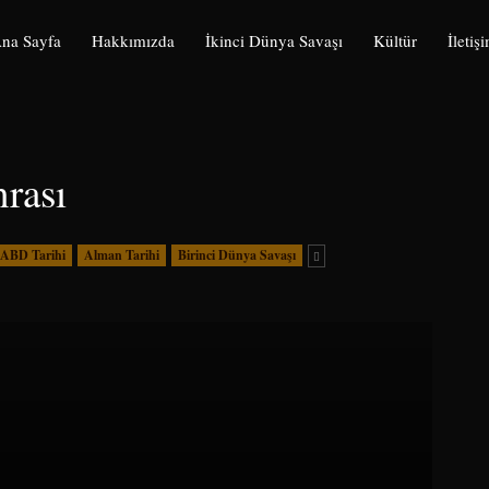
na Sayfa
Hakkımızda
İkinci Dünya Savaşı
Kültür
İletiş
rası
ABD Tarihi
Alman Tarihi
Birinci Dünya Savaşı