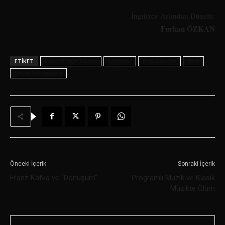
İngilizce Aslından Düzelti:
Furkan ÖZKAN
ETIKET
İkinci Dünya Savaşı
İngiltere
Kral George
Nazi
Savaş Konuşması
Önceki İçerik
Sonraki İçerik
Franz Kafka ve “Dönüşüm”
Programlı Müzik ve Klasik
Müzikte Ölüm