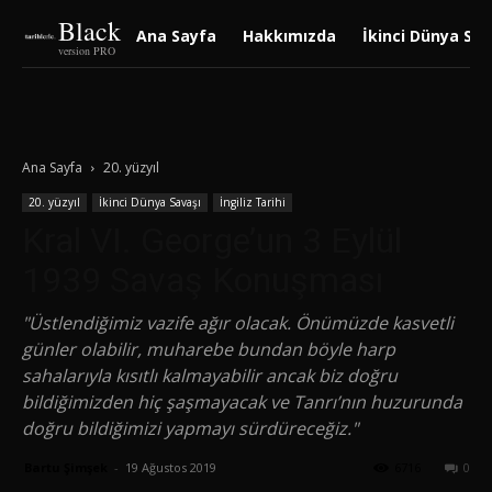
Black
Ana Sayfa
Hakkımızda
İkinci Dünya Sav
version PRO
Ana Sayfa
20. yüzyıl
20. yüzyıl
İkinci Dünya Savaşı
İngiliz Tarihi
Kral VI. George’un 3 Eylül
1939 Savaş Konuşması
"Üstlendiğimiz vazife ağır olacak. Önümüzde kasvetli
günler olabilir, muharebe bundan böyle harp
sahalarıyla kısıtlı kalmayabilir ancak biz doğru
bildiğimizden hiç şaşmayacak ve Tanrı’nın huzurunda
doğru bildiğimizi yapmayı sürdüreceğiz."
Bartu Şimşek
-
19 Ağustos 2019
6716
0