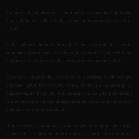
Şu anki düşmanlarımızla hükûmetimiz arasındaki ihtilaflara
karşın defalarca sulha dönük çareler bulmaya çalışmış olsak da
nafile.
Galip gelmesi halinde dünyadaki her uygarlık için vahim
sonuçlar doğurabilecek bu düzene karşı çıkarak, müttefik kabul
ettiğimiz devletlerin yanında savaşa girmeye mecbur kaldık.
Karşımıza aldığımız ilke, sadece kendi çıkarlarını düşünerek güç
arayışına giren bir devletin, başka devletlerin egemenliği ile
bağımsızlığına karşı güç kullanmasını ya da güç kullanmakla
tehdit etmesini kısıtlayan antlaşmalara ile resmî teminatlara riayet
etmemesinin önünü açmaktadır.
Bütün kisvelerin altından sıyrılan böyle bir ilkenin, gücü gücü
yetene gibi salt ilkel bir doktrin olduğu aşikardır. Bu ilke dünya