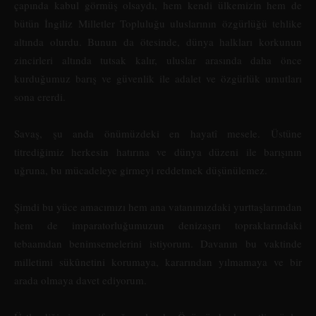
çapında kabul görmüş olsaydı, hem kendi ülkemizin hem de
bütün İngiliz Milletler Topluluğu uluslarının özgürlüğü tehlike
altında olurdu. Bunun da ötesinde, dünya halkları korkunun
zincirleri altında tutsak kalır, uluslar arasında daha önce
kurduğumuz barış ve güvenlik ile adalet ve özgürlük umutları
sona ererdi.
Savaş, şu anda önümüzdeki en hayatî mesele. Üstüne
titrediğimiz herkesin hatırına ve dünya düzeni ile barışının
uğruna, bu mücadeleye girmeyi reddetmek düşünülemez.
Şimdi bu yüce amacımızı hem ana vatanımızdaki yurttaşlarımdan
hem de imparatorluğumuzun denizaşırı topraklarındaki
tebaamdan benimsemelerini istiyorum. Davanın bu vaktinde
milletimi sükûnetini korumaya, kararından yılmamaya ve bir
arada olmaya davet ediyorum.