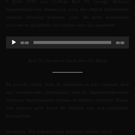
3 Eylül 1939 saat 11.00’da Kral VI. George, Britanya
İmparatorluğu’nun Almanya’ya savaş ilan ettiğini bildirmesinin
ardından tebaasına konuşma yaptı. Bu tarihi konuşmanın
çevirisini ve (gürültüsüz) ses kaydını sizler için hazırladık!
Ses
00:00
00:00
oynatıcı
Kral VI. George’un Savaş İlanı Ses Kaydı
Bu kasvetli vakitte, belki de tarihimizin en kat’i vaktinde, hem
ana vatanımızdaki yurttaşlarıma hem de imparatorluğumuzun
denizaşırı topraklarındaki tebaama bu hitabeyi adıyorum. Elimde
olsa yanınıza gelir, bizzat her birinizle aynı açık yüreklilikle
konuşurdum.
Savaştayız. Pek çoğumuz buna ikinci kez tanıklık ediyor.