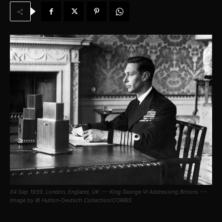
04 Sep 1939, London, England, UK --- King George VI Addressing Britons ---
Image by © Hulton-Deutsch Collection/CORBIS