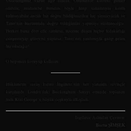
Üstlendiğimiz vazife ağır olacak. Önümüzde kasvetli günler
olabilir, muharebe bundan böyle harp sahalarıyla kısıtlı
kalmayabilir ancak biz doğru bildiğimizden hiç şaşmayacak ve
Tanrı’nın huzurunda doğru bildiğimizi yapmayı sürdüreceğiz.
Herkes buna dört elle sarılırsa, üzerine düşen hiçbir fedakârlığı
esirgemeyip görevini yaparsa, Tanrı’nın yardımıyla galip gelen
biz olacağız!
O hepimizi koruyup kollasın.
Hükûmetin savaş kararı İngiltere’nin her yanında sevinçle
karşılandı. Londra’daki Buckingham Sarayı önünde toplanan
halk Kral George’u büyük coşkuyla alkışladı.
İngilizce Aslından Çeviren:
Bartu ŞİMŞEK