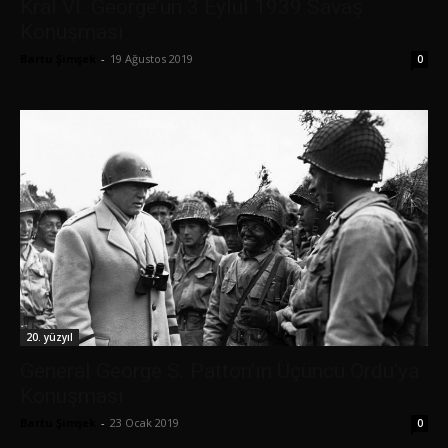
Kral VI. George’un 3 Eylül 1939 Savaş
Konuşması
Bartu Şimşek
-
19 Ağustos 2019
0
20. yüzyıl
General George S. Patton’ın Üçüncü Ordu’ya
Konuşması
Bartu Şimşek
-
23 Ocak 2019
0