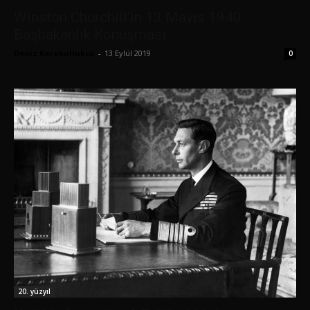
Winston Churchill’in 13 Mayıs 1940
Başbakanlık Konuşması
Deniz Karakullukcu
-
13 Eylül 2019
0
20. yüzyıl