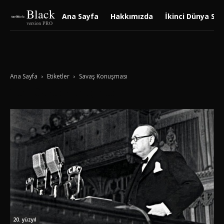
Black
Ana Sayfa
Hakkımızda
İkinci Dünya Sav
version PRO
Ana Sayfa
Etiketler
Savaş Konuşması
Tag: Savaş Konuşması
20. yüzyıl