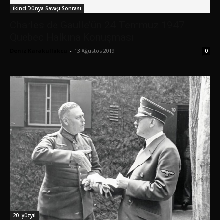
İkinci Dünya Savaşı Sonrası
Charles de Gaulle’ün 24 Temmuz 1947
Quebec Halkına Konuşması
Deniz Karakullukcu
-
13 Ağustos 2019
0
20. yüzyıl