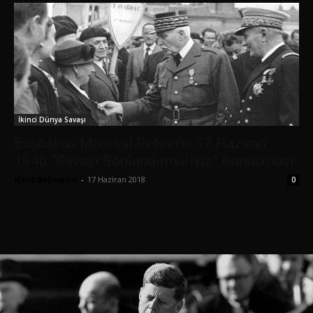
İkinci Dünya Savaşı
Başbakan Mareşal Pétain’in 17 Haziran
1940 “Savaşı Sonlandırmalıyız” Konuşması
Halit Bağmancı
-
17 Haziran 2018
0