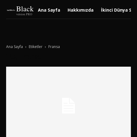
Black
Ana Sayfa
Hakkımızda
İkinci Dünya Sav
version PRO
Ana Sayfa
Etiketler
Fransa
Tag: Fransa