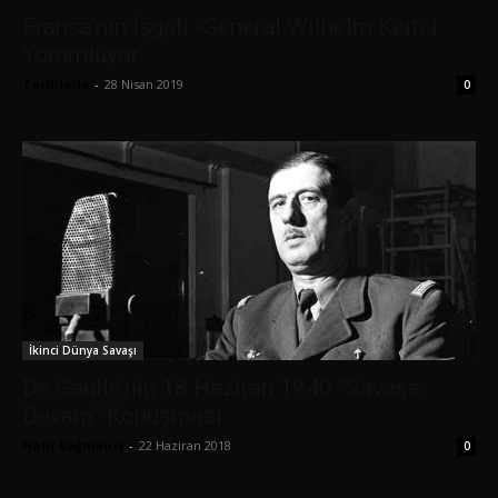
Fransa’nın İşgali -General Wilhelm Keitel
Yorumluyor
Tarihlerle
-
28 Nisan 2019
0
İkinci Dünya Savaşı
De Gaulle’nin 18 Haziran 1940 “Savaşa
Devam” Konuşması
Halit Bağmancı
-
22 Haziran 2018
0