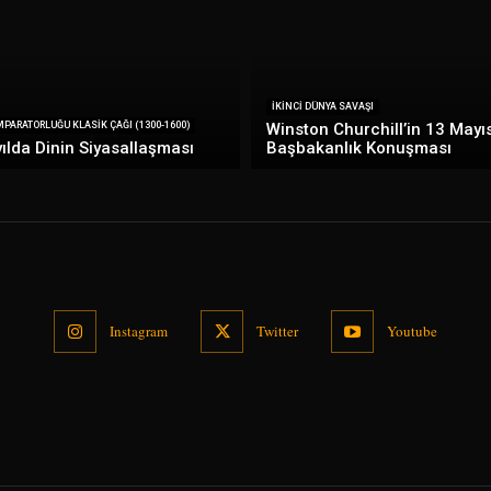
İKINCI DÜNYA SAVAŞI
PARATORLUĞU KLASIK ÇAĞI (1300-1600)
Winston Churchill’in 13 Mayı
ılda Dinin Siyasallaşması
Başbakanlık Konuşması
Instagram
Twitter
Youtube