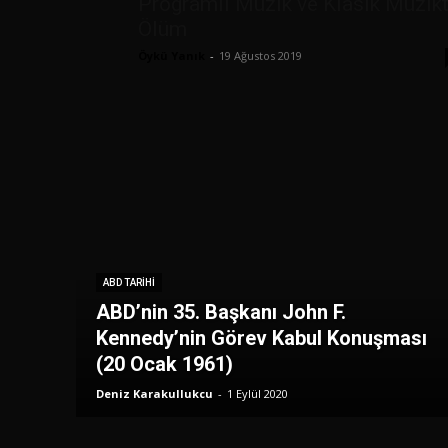
Programlı Müzik ve Klasik Müzik
Ölüm
Öykü Yanık
-
19 Ağustos 2019
ABD TARIHI
ABD’nin 35. Başkanı John F.
Kennedy’nin Görev Kabul Konuşması
(20 Ocak 1961)
Deniz Karakullukcu
-
1 Eylül 2020