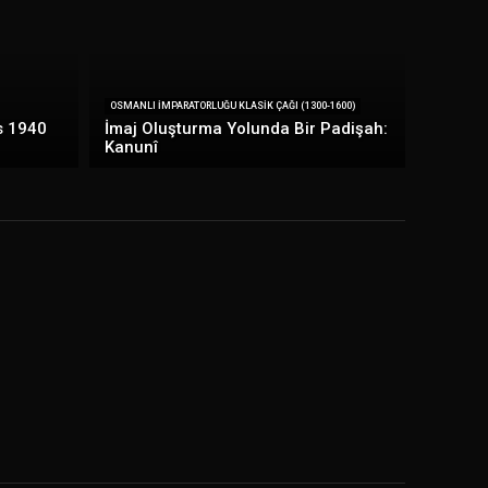
OSMANLI İMPARATORLUĞU KLASIK ÇAĞI (1300-1600)
s 1940
İmaj Oluşturma Yolunda Bir Padişah:
Kanunî