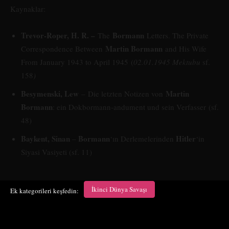
Kaynaklar:
Trevor-Roper, H. R. –
Bormann
The
Letters. The Private
Martin Bormann
Correspondence Between
and His Wife
From January 1943 to April 1945 (
02.01.1945 Mektubu
sf.
158
)
Besymenski, Lew
Martin
– Die letzten Notizen von
Bormann
: ein Dokbormann-andument und sein Verfasser (sf.
48)
Baykent, Sinan
Bormann
Hitler
–
‘ın Derlemelerinden
‘in
Siyasi Vasiyeti (sf. 11)
İkinci Dünya Savaşı
Ek kategorileri keşfedin: