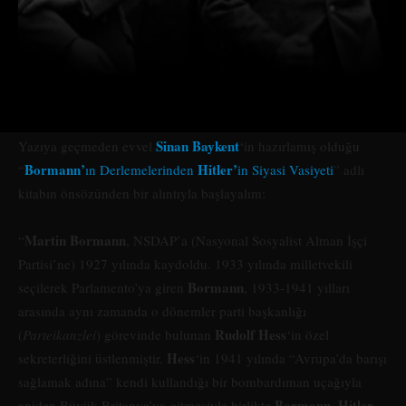
Sinan Baykent
Yazıya geçmeden evvel
‘in hazırlamış olduğu
Bormann’
Hitler’
“
ın Derlemelerinden
in Siyasi Vasiyeti
” adlı
kitabın önsözünden bir alıntıyla başlayalım:
Martin Bormann
“
, NSDAP’a (Nasyonal Sosyalist Alman İşçi
Partisi’ne) 1927 yılında kaydoldu. 1933 yılında milletvekili
Bormann
seçilerek Parlamento’ya giren
, 1933-1941 yılları
arasında aynı zamanda o dönemler parti başkanlığı
Rudolf Hess
(
Parteikanzlei
) görevinde bulunan
‘in özel
Hess
sekreterliğini üstlenmiştir.
‘in 1941 yılında “Avrupa’da barışı
sağlamak adına” kendi kullandığı bir bombardıman uçağıyla
Bormann
Hitler
aniden Büyük Britanya’ya gitmesiyle birlikte
,