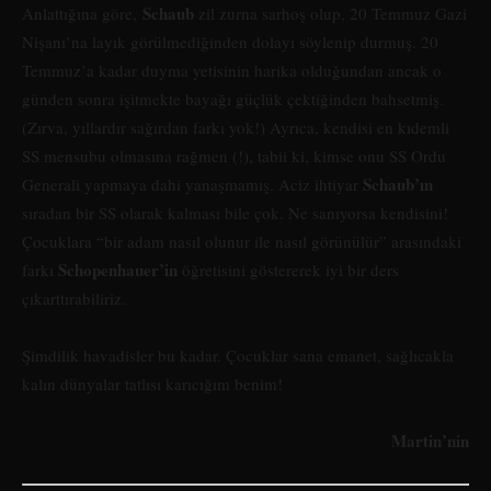
Schaub
Anlattığına göre,
zil zurna sarhoş olup, 20 Temmuz Gazi
Nişanı’na layık görülmediğinden dolayı söylenip durmuş. 20
Temmuz’a kadar duyma yetisinin harika olduğundan ancak o
günden sonra işitmekte bayağı güçlük çektiğinden bahsetmiş.
(Zırva, yıllardır sağırdan farkı yok!) Ayrıca, kendisi en kıdemli
SS mensubu olmasına rağmen (!), tabii ki, kimse onu SS Ordu
Schaub’ın
Generali yapmaya dahi yanaşmamış. Aciz ihtiyar
sıradan bir SS olarak kalması bile çok. Ne sanıyorsa kendisini!
Çocuklara “bir adam nasıl olunur ile nasıl görünülür” arasındaki
Schopenhauer’in
farkı
öğretisini göstererek iyi bir ders
çıkarttırabiliriz.
Şimdilik havadisler bu kadar. Çocuklar sana emanet, sağlıcakla
kalın dünyalar tatlısı karıcığım benim!
Martin’nin