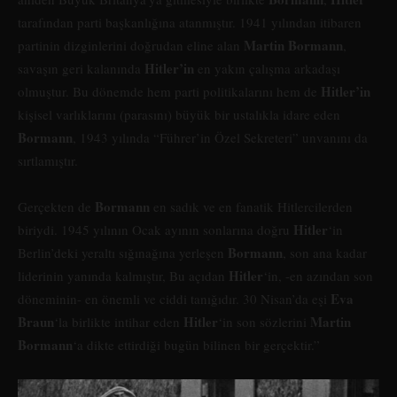
tarafından parti başkanlığına atanmıştır. 1941 yılından itibaren
Martin Bormann
partinin dizginlerini doğrudan eline alan
,
Hitler’in
savaşın geri kalanında
en yakın çalışma arkadaşı
Hitler’in
olmuştur. Bu dönemde hem parti politikalarını hem de
kişisel varlıklarını (parasını) büyük bir ustalıkla idare eden
Bormann
, 1943 yılında “Führer’in Özel Sekreteri” unvanını da
sırtlamıştır.
Bormann
Gerçekten de
en sadık ve en fanatik Hitlercilerden
Hitler
biriydi. 1945 yılının Ocak ayının sonlarına doğru
‘in
Bormann
Berlin’deki yeraltı sığınağına yerleşen
, son ana kadar
Hitler
liderinin yanında kalmıştır, Bu açıdan
‘in, -en azından son
Eva
döneminin- en önemli ve ciddi tanığıdır. 30 Nisan’da eşi
Braun
Hitler
Martin
‘la birlikte intihar eden
‘in son sözlerini
Bormann
‘a dikte ettirdiği bugün bilinen bir gerçektir.”