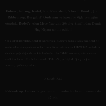
Führer
Göring
Keitel
Rundstedt
Scherff
Dönitz
Jodl
,
,
, ben,
,
,
,
,
Ribbentrop
Burgdorf
Guderian
ve Speer’
,
,
le öğle yemeğine
Rudel’e
oturduk.
Altın Meşe Yapraklı Şövalye Sınıfı’ndan Demir
Haç Nişanı taktim edildi!
Martin Bormann
Hitler’in
Hitler
Not:
,
sekreterliğini yapmaya başladığından beri
ve
Führer’ken
kendisi adına aynı ajandaları kullanıyordu. Kimi yerlerde özne
özellikle bu
M.B
ajandanın çoğunluğunda, isminin baş harfleri olan “
” kısaltmasıyla özne olarak
Führer’in
kendini kullanmış. İlk cümlede aslında “
, şu kişilerle öğle yemeğine
oturması,” şeklinde yazılmış.
2 Ocak, Salı
Ribbentrop
Führer’le
,
görüşmesinin ardından benim yanıma da
uğradı.