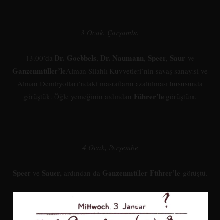
3 Ocak, Çarşamba
Dr. Goebbels
Dr. Naumann
Speer
Saur
13.00’da
,
,
,
ve
Ganzenmüller’le
Alman Silahlı Kuvvetleri’nin savaş sanayisi ve
Alman Demiryolları’ndaki masrafların azaltılması hususunda
Führer’le
görüştük. Öğle yemeğinin ardından
görüştüm.
4 Ocak, Perşembe
Speer
Sauer
,
Ganzenmüller Führer’le
ve
ardından da
görüştü.