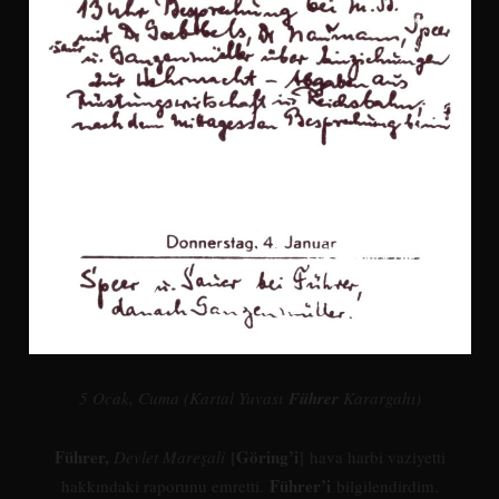
5 Ocak, Cuma (Kartal Yuvası
Führer
Karargahı)
Führer,
Göring’i
Devlet Mareşali
[
] hava harbi vaziyetti
Führer’i
hakkındaki raporunu emretti.
bilgilendirdim.