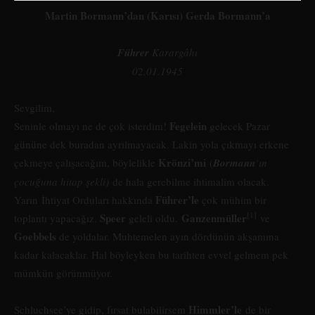
Martin Bormann’dan (Karısı) Gerda Bormann’a
Führer
Karargâhı
02.01.1945
Sevgilim,
Fegelein
Seninle olmayı ne de çok isterdim!
gelecek Pazar
gününe dek buradan ayrılmayacak. Lakin yola çıkmayı erkene
Krönzi’mi
çekmeye çalışacağım, böylelikle
(
Bormann
‘ın
çocuğuna hitap şekli)
de hala gerebilme ihtimalim olacak.
Führer’le
Yarın İhtiyat Orduları hakkında
çok mühim bir
[1]
Speer
Ganzenmüller
toplantı yapacağız.
geleli oldu.
ve
Goebbels
de yoldalar. Muhtemelen ayın dördünün akşamına
kadar kalacaklar. Hal böyleyken bu tarihten evvel gelmem pek
mümkün görünmüyor.
Himmler’le
Schluchsee’ye gidip, fırsat bulabilirsem
de bir