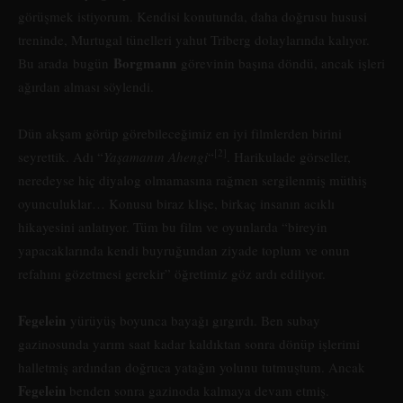
görüşmek istiyorum. Kendisi konutunda, daha doğrusu hususi
treninde, Murtugal tünelleri yahut Triberg dolaylarında kalıyor.
Borgmann
Bu arada bugün
görevinin başına döndü, ancak işleri
ağırdan alması söylendi.
Dün akşam görüp görebileceğimiz en iyi filmlerden birini
[2]
seyrettik. Adı “
Yaşamanın Ahengi
“
. Harikulade görseller,
neredeyse hiç diyalog olmamasına rağmen sergilenmiş müthiş
oyunculuklar… Konusu biraz klişe, birkaç insanın acıklı
hikayesini anlatıyor. Tüm bu film ve oyunlarda “bireyin
yapacaklarında kendi buyruğundan ziyade toplum ve onun
refahını gözetmesi gerekir” öğretimiz göz ardı ediliyor.
Fegelein
yürüyüş boyunca bayağı gırgırdı. Ben subay
gazinosunda yarım saat kadar kaldıktan sonra dönüp işlerimi
halletmiş ardından doğruca yatağın yolunu tutmuştum. Ancak
Fegelein
benden sonra gazinoda kalmaya devam etmiş.