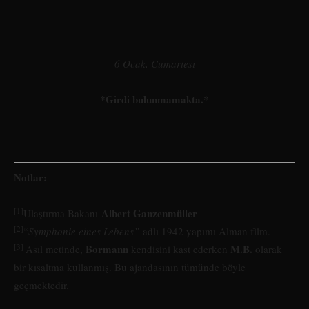
6 Ocak, Cumartesi
*Girdi bulunmamakta.*
Notlar:
[1]
Albert Ganzenmüller
Ulaştırma Bakanı
[2]
“
Symphonie eines Lebens”
adlı 1942 yapımı Alman film.
[3]
Bormann
M.B.
Asıl metinde,
kendisini kast ederken
olarak
bir kısaltma kullanmış. Bu ajandasının tümünde böyle
geçmektedir.