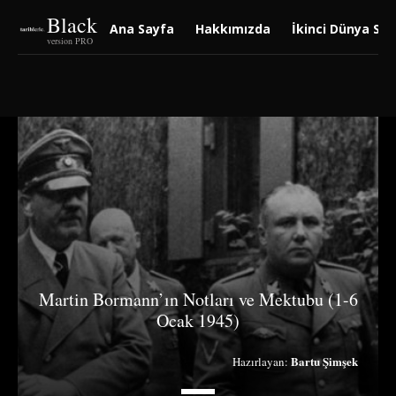
Black
Ana Sayfa
Hakkımızda
İkinci Dünya Sav
version PRO
Martin Bormann’ın Notları ve Mektubu (1-6
Ocak 1945)
Bartu Şimşek
Hazırlayan: