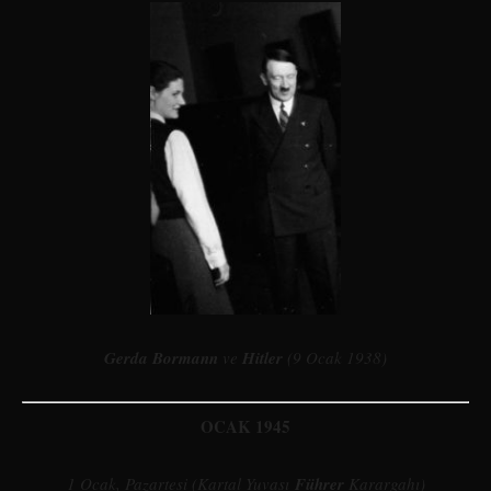
Gerda Bormann
ve
Hitler
(9 Ocak 1938)
OCAK 1945
1 Ocak, Pazartesi (Kartal Yuvası
Führer
Karargahı)