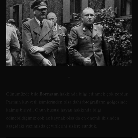
*
Bormann
Günümüzde bile
hakkında bilgi edinmek çok zordur.
Partinin kuvvetli isimlerinden olsa dahi fotoğrafların gölgesinde
kalmış biriydi. Onun hususi hayatı hakkında bilgi
edinebildiğimiz çok az kaynak olsa da en önemli ikisinden
aşağıdaki yazımızda çevirilerini sizlere sunduk.