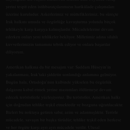
yerini tespit eden istihbaratçılarımızın harikülade çalışmaları
üzerine kuruludur. Askerlerimiz ve müttefiklerimiz, bu süreçte
Irak halkını umuda ve özgürlüğe kavuşturma yolunda birçok
tehlikeyle karşı karşıya kalmışlardır. Mücadelelerine devam
ederken onları yeni tehlikeler bekliyor. Milletimiz adına silahlı
kuvvetlerimizin tamamını tebrik ediyor ve onlara başarılar
diliyorum.
Amerikan halkına da bir mesajım var: Saddam Hüseyin’in
yakalanması, Irak’taki şiddetin sonlandığı anlamına gelmiyor.
Bugün hala, Ortadoğu’nun kalbinde yükselen bu özgürlük
dalgasını kabul etmek yerine masumları öldürmeye devam
edecek teröristlerle yüzleşiyoruz. Bu teröristler, Amerikan halkı
için doğrudan tehlike teşkil etmektedir ve bozguna uğratılacaktır.
Bizleri bu noktaya getiren sabır, azim ve adanmışlıktır. Terörle
mücadele, savaşın bir başka türüdür; tehlike teşkil eden herkese
ve her örgüte karşı ayrı ayrı mücadele verilir. Ulusal