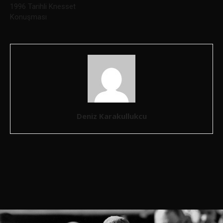
1996 Tarihli Knesset
Konuşması
Deniz Karakullukcu