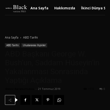
Black
Ana Sayfa
Hakkımızda
İkinci Dünya Sav
version PRO
Ana Sayfa
ABD Tarihi
ABD Tarihi
Uluslararası İlişkiler
ABD Başkanı George W.
Bush’un, Saddam Hüseyin’in
Yakalanması Sonrasında
Yaptığı Açıklama
Deniz Karakullukcu
-
21 Temmuz 2019
1772
0