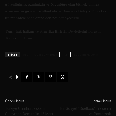
güvenliğimiz, azmimizin ve özgürlüğe olan bitmek bilmez
inancımızın güvencesi altındadır ve Amerika Birleşik Devletleri,
bu mücadele sona erene dek pes etmeyecektir.
Tanrı, Irak halkını ve Amerika Birleşik Devletlerini korusun.
Teşekkür ederim.
ETIKET
ABD
George W. Bush
Irak
Saddam Hüseyin
Önceki İçerik
Sonraki İçerik
Türkiye Cumhurbaşkanı
Bir Sovyet “Düellosu”: Yesenin
Süleyman Demirel’in 12 Mart
ve Pasternak