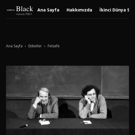
Black
Ana Sayfa
Hakkımızda
İkinci Dünya Sav
version PRO
Ana Sayfa
Etiketler
Felsefe
Tag: Felsefe