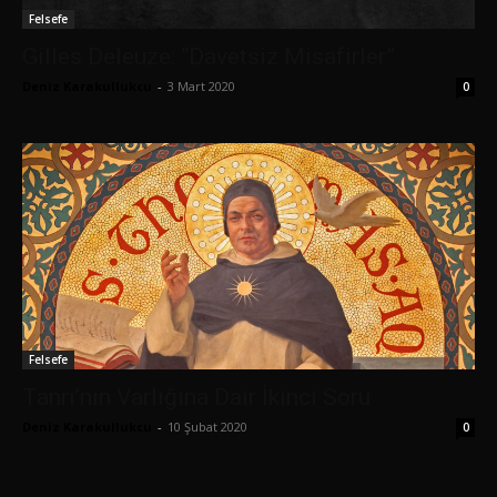
Felsefe
Gilles Deleuze: “Davetsiz Misafirler”
Deniz Karakullukcu
-
3 Mart 2020
0
Felsefe
Tanrı’nın Varlığına Dair İkinci Soru
Deniz Karakullukcu
-
10 Şubat 2020
0